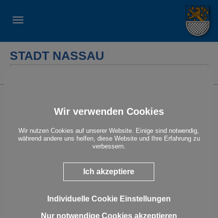
STADT NASSAU
Suche
Der Naturpark Nassau
Wir verwenden Cookies
Die Stadt Nassau befindet sich inmitten des Naturparks
Nassau. Mit 10 ausgewiesenen Naturschutzgebieten liegt dieser
im rheinischen Schiefergebirge zwischen den Städten
Wir nutzen Cookies auf unserer Website. Einige sind notwendig,
Montabaur, Diez, Nastätten und Lahnstein. Das Lahntal, in Ost-
während andere uns helfen, diese Website und Ihre Erfahrung zu
West-Richtung verlaufend, bildet darin die Hauptachse. Es gibt
verbessern.
viele regionale und überregionale Wanderwege, dazu Reitwege
und Radwege. Lehrpfade, Aussichtspunkte und andere
touristische Einrichtungen ergänzen das Programm.
Ich akzeptiere
Der
Zweckverband Naturpark Nassau
bietet regelmäßig
Veranstaltungen und Exkursionen an und stellt mit Broschüren
die Tier- und Pflanzenwelt vor.
Individuelle Cookie Einstellungen
Nur notwendige Cookies akzeptieren