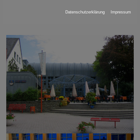
Fax: 02603-793-176
m.parbel@vgben.de
Datenschutzerklärung
Impressum
Show larger version
Show larger version