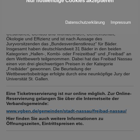
Nur notwendige Cookies akzeptieren
sorgt die Beheizung des Badewassers mittels Solartechnik.
Die deutsche Gesellschaft für das Badewesen e.V. hat zum
Datenschutzerklärung
Impressum
zweiten Mal den „Public Value Award“ ausgelobt. Der Preis
würdigt herausragende Leistungen in den Bereichen
Gesundheit, Genuss und Wohlbefinden, Gemeinschaft,
Ökologie und Effizienz und ist nach Aussage des
Juryvorsitzenden das „Bundesverdienstkreuz“ für Bäder.
Insgesamt haben deutschlandweit 31 Bäder in den beiden
Kategorien „Hallen-, Kombi- oder Freizeitbad“ und „Freibad“ an
dem Wettbewerb teilgenommen. Dabei hat das Freibad Nassau
einen von drei gleichwertigen Preisen in der Kategorie
„Freibäder“ gewonnen. Die Beurteilung der
Wettbewerbsbeiträge erfolgte durch eine neunköpfige Jury der
Universität St. Gallen.
Eine Ticketreservierung ist nur online möglich. Zur Online-
Reservierung gelangen Sie über die Internetseite der
Verbandsgemeinde:
www.vgben.de/gemeinden/stadt-nassau/freibad-nassau/
Hier finden Sie auch weitere Informationen zu
Öffnungszeiten, Eintrittspreisen etc.