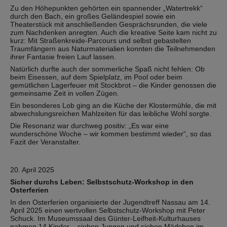
Zu den Höhepunkten gehörten ein spannender „Watertrekk“
durch den Bach, ein großes Geländespiel sowie ein
Theaterstück mit anschließenden Gesprächsrunden, die viele
zum Nachdenken anregten. Auch die kreative Seite kam nicht zu
kurz: Mit Straßenkreide-Parcours und selbst gebastelten
Traumfängern aus Naturmaterialien konnten die Teilnehmenden
ihrer Fantasie freien Lauf lassen.
Natürlich durfte auch der sommerliche Spaß nicht fehlen: Ob
beim Eisessen, auf dem Spielplatz, im Pool oder beim
gemütlichen Lagerfeuer mit Stockbrot – die Kinder genossen die
gemeinsame Zeit in vollen Zügen.
Ein besonderes Lob ging an die Küche der Klostermühle, die mit
abwechslungsreichen Mahlzeiten für das leibliche Wohl sorgte.
Die Resonanz war durchweg positiv: „Es war eine
wunderschöne Woche – wir kommen bestimmt wieder“, so das
Fazit der Veranstalter.
20. April 2025
Sicher durchs Leben: Selbstschutz-Workshop in den
Osterferien
In den Osterferien organisierte der Jugendtreff Nassau am 14.
April 2025 einen wertvollen Selbstschutz-Workshop mit Peter
Schuck. Im Museumssaal des Günter-Leifheit-Kulturhauses
nahmen 14 Kinder – sieben Jungen und sieben Mädchen im