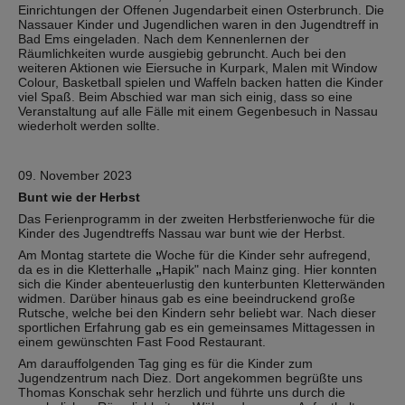
Einrichtungen der Offenen Jugendarbeit einen Osterbrunch. Die
Nassauer Kinder und Jugendlichen waren in den Jugendtreff in
Bad Ems eingeladen. Nach dem Kennenlernen der
Räumlichkeiten wurde ausgiebig gebruncht. Auch bei den
weiteren Aktionen wie Eiersuche in Kurpark, Malen mit Window
Colour, Basketball spielen und Waffeln backen hatten die Kinder
viel Spaß. Beim Abschied war man sich einig, dass so eine
Veranstaltung auf alle Fälle mit einem Gegenbesuch in Nassau
wiederholt werden sollte.
09. November 2023
Bunt wie der Herbst
Das Ferienprogramm in der zweiten Herbstferienwoche für die
Kinder des Jugendtreffs Nassau war bunt wie der Herbst.
Am Montag startete die Woche für die Kinder sehr aufregend,
da es in die Kletterhalle
„
Hapik" nach Mainz ging. Hier konnten
sich die Kinder abenteuerlustig den kunterbunten Kletterwänden
widmen. Darüber hinaus gab es eine beeindruckend große
Rutsche, welche bei den Kindern sehr beliebt war. Nach dieser
sportlichen Erfahrung gab es ein gemeinsames Mittagessen in
einem gewünschten Fast Food Restaurant.
Am darauffolgenden Tag ging es für die Kinder zum
Jugendzentrum nach Diez. Dort angekommen begrüßte uns
Thomas Konschak sehr herzlich und führte uns durch die