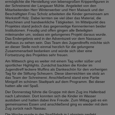
ermöglichte die Herstellung von lebensgroßen Krippenfiguren in
der Schreinerei der Langauer Mühle. Angeleitet von den
Mitarbeitenden Herr Winterwerber und Herr Maisack und der
Beschäftigten Frau Scholz arbeiteten die Kinder gemeinsam am
Werkstoff Holz. Dabei lernten sie viel über das Material, die
Maschinen und handwerkliche Tätigkeiten. Im Mittelpunkt des
Projektes stand jedoch das gegenseitige Kennenlernen beider
Institutionen. Freudig und offen gingen alle Beteiligten
miteinander um, sodass ein gelungenes Projekt daraus wurde.
Das Endergebnis wird in der Adventszeit vor dem Nassauer
Rathaus zu sehen sein. Das Team des Jugendtreffs möchte sich
an dieser Stelle noch einmal herzlich für die gelungene
Zusammenarbeit bedanken und würde sich über eine
Fortsetzung des Projektes sehr freuen.
Am Mittwoch ging es weiter mit einem Tag voller süßer und
sportlicher Highlights. Zunächst backten die Kinder im
Jugendtreff leckere Muffins als Dankeschön für den vorherigen
Tag für die Stiftung-Scheuern. Diese überreichten sie stolz an
das Team der Schreinerei. Anschließend stand eine Partie
Minigolf im schönen Stadtpark auf dem Programm. Bei dieser
hatten alle viel Spaß.
Der Donnerstag führte die Gruppe mit dem Zug ins Hallenbad
nach Lahnstein. Dort konnten sich die Kinder im Wasser
austoben und hatten dabei ihre Freude. Zum Mittag gab es ein
gemeinsames Essen und anschließend ging es wieder mit dem
Zug zurück nach Nassau.
Die Woche wurde in der Spaßfabrik in Lahnstein perfekt