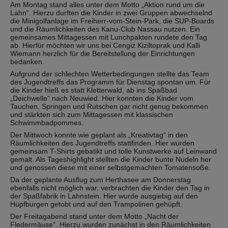
Am Montag stand alles unter dem Motto „Aktion rund um die
Lahn“. Hierzu durften die Kinder in zwei Gruppen abwechselnd
die Minigolfanlage im Freiherr-vom-Stein-Park, die SUP-Boards
und die Räumlichkeiten des Kanu-Club Nassau nutzen. Ein
gemeinsames Mittagessen mit Lunchpakten rundete den Tag
ab. Hierfür möchten wir uns bei Cengiz Kiziltoprak und Kalli
Wiemann herzlich für die Bereitstellung der Einrichtungen
bedanken.
Aufgrund der schlechten Wetterbedingungen stellte das Team
des Jugendtreffs das Programm für Dienstag spontan um. Für
die Kinder hieß es statt Kletterwald, ab ins Spaßbad
„Deichwelle“ nach Neuwied. Hier konnten die Kinder vom
Tauchen, Springen und Rutschen gar nicht genug bekommen
und stärkten sich zum Mittagessen mit klassischen
Schwimmbadpommes.
Der Mittwoch konnte wie geplant als „Kreativtag“ in den
Räumlichkeiten des Jugendtreffs stattfinden. Hier wurden
gemeinsam T-Shirts gebatikt und tolle Kunstwerke auf Leinwand
gemalt. Als Tageshighlight stellten die Kinder bunte Nudeln her
und genossen diese mit einer selbstgemachten Tomatensoße.
Da der geplante Ausflug zum Herthasee am Donnerstag
ebenfalls nicht möglich war, verbrachten die Kinder den Tag in
der Spaßfabrik in Lahnstein. Hier wurde ausgiebig auf den
Hüpfburgen getobt und auf den Trampolinen gehüpft.
Der Freitagabend stand unter dem Motto „Nacht der
Fledermäuse“. Hierzu wurden zunächst in den Räumlichkeiten