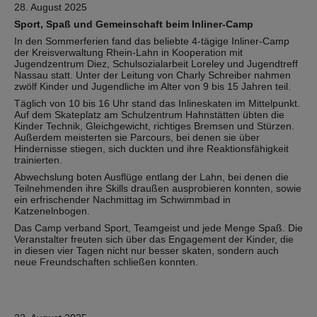
28. August 2025
Sport, Spaß und Gemeinschaft beim Inliner-Camp
In den Sommerferien fand das beliebte 4-tägige Inliner-Camp
der Kreisverwaltung Rhein-Lahn in Kooperation mit
Jugendzentrum Diez, Schulsozialarbeit Loreley und Jugendtreff
Nassau statt. Unter der Leitung von Charly Schreiber nahmen
zwölf Kinder und Jugendliche im Alter von 9 bis 15 Jahren teil.
Täglich von 10 bis 16 Uhr stand das Inlineskaten im Mittelpunkt.
Auf dem Skateplatz am Schulzentrum Hahnstätten übten die
Kinder Technik, Gleichgewicht, richtiges Bremsen und Stürzen.
Außerdem meisterten sie Parcours, bei denen sie über
Hindernisse stiegen, sich duckten und ihre Reaktionsfähigkeit
trainierten.
Abwechslung boten Ausflüge entlang der Lahn, bei denen die
Teilnehmenden ihre Skills draußen ausprobieren konnten, sowie
ein erfrischender Nachmittag im Schwimmbad in
Katzenelnbogen.
Das Camp verband Sport, Teamgeist und jede Menge Spaß. Die
Veranstalter freuten sich über das Engagement der Kinder, die
in diesen vier Tagen nicht nur besser skaten, sondern auch
neue Freundschaften schließen konnten.