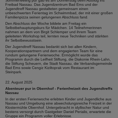
Sommerfeeling pur gab es am Donnerstag beim Ausflug ins
Freibad Nassau. Das Jugendzentrum Bad Ems und der
Jugendtreff Nassau gestalteten gemeinsam einen
unbeschwerten Ferientag im Schwimmbad, der mit einer großen
Familienpizza seinen gelungenen Abschluss fand.
Den Abschluss der Woche bildete am Freitag ein
Selbstbehauptungskurs für Mädchen. 14 Teilnehmerinnen
nahmen an dem von Birgit Schlemper und ihrem Team
geleiteten Workshop teil, lernten neue Techniken und stärkten
ihr Selbstbewusstsein.
Der Jugendtreff Nassau bedankt sich bei allen Kindern,
Kooperationspartnern und dem engagierten Team für eine
rundum gelungene Ferienwoche. Ermöglicht wurde das
Programm durch die Leifheit Stiftung, die Diakonie Rhein-Lahn,
die Stiftung Scheuern, die Stadt Nassau, die Verbandsgemeinde
Bad Ems sowie Cengiz Kiziltoprak vom Restaurant im
Steinpark.
22. August 2025
Abenteuer pur in Obernhof - Ferienfreizeit des Jugendtreffs
Nassau
In der ersten Ferienwoche erlebten Kinder und Jugendliche aus
Nassau und Umgebung eine abwechslungsreiche Freizeit in der
Klostermühle Obernhof. Untergebracht in idyllischer Natur und
bestens versorgt durch Gastgeber Daniel Perialis, erwartete die
Gruppe ein Programm voller Erlebnisse.