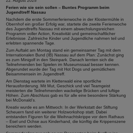
22. August 2025
Ferien wie sie sein sollen – Buntes Programm beim
Jugendtreff Nassau
Nachdem die erste Sommerferienwoche in der Klostermühle in
Obernhof ein großer Erfolg war, startete die zweite Ferienwoche
des Jugendtreffs Nassau mit einem abwechslungsreichen
Programm voller Action, Kreativität und gemeinschaftlicher
Erlebnisse. Zahlreiche Kinder und Jugendliche nahmen teil und
erlebten spannende Tage.
Zum Auftakt am Montag stand ein gemeinsamer Tag mit dem
Internationalen Bund (IB) Nassau auf dem Plan: Zunächst ging
es zum Minigolf in den Steinpark. Danach lernten sich die
Teilnehmenden bei Spielen im Museumssaal besser kennen.
Abgerundet wurde der Tag mit Hot Dogs und gemütlichem
Beisammensein im Jugendtreff.
Am Dienstag wartete im Kletterwald eine sportliche
Herausforderung. Mit Mut, Geschick und viel Teamgeist
meisterten die Teilnehmenden wackelige Brücken und luftige
Höhen. Zum Abschluss gab es für alle eine besondere Stärkung
bei McDonald’s.
Kreativ wurde es am Mittwoch: In der Werkstatt der Stiftung
Scheuern fand ein weiterer Holzworkshop statt. Dabei
entstanden Figuren für die Weihnachtskrippe vor dem Rathaus
– Esel und Ochse aus Kinderhand, die künftig die Krippenszene
bereichern werden.