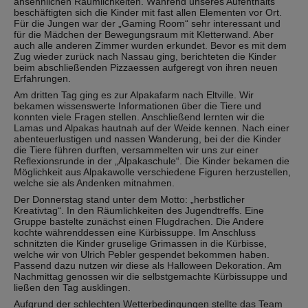
ansehnlichen Räumlichkeiten. Während unseres Aufenthalts
beschäftigten sich die Kinder mit fast allen Elementen vor Ort.
Für die Jungen war der „Gaming Room“ sehr interessant und
für die Mädchen der Bewegungsraum mit Kletterwand. Aber
auch alle anderen Zimmer wurden erkundet. Bevor es mit dem
Zug wieder zurück nach Nassau ging, berichteten die Kinder
beim abschließenden Pizzaessen aufgeregt von ihren neuen
Erfahrungen.
Am dritten Tag ging es zur Alpakafarm nach Eltville. Wir
bekamen wissenswerte Informationen über die Tiere und
konnten viele Fragen stellen. Anschließend lernten wir die
Lamas und Alpakas hautnah auf der Weide kennen. Nach einer
abenteuerlustigen und nassen Wanderung, bei der die Kinder
die Tiere führen durften, versammelten wir uns zur einer
Reflexionsrunde in der „Alpakaschule“. Die Kinder bekamen die
Möglichkeit aus Alpakawolle verschiedene Figuren herzustellen,
welche sie als Andenken mitnahmen.
Der Donnerstag stand unter dem Motto: „herbstlicher
Kreativtag“. In den Räumlichkeiten des Jugendtreffs. Eine
Gruppe bastelte zunächst einen Flugdrachen. Die Andere
kochte währenddessen eine Kürbissuppe. Im Anschluss
schnitzten die Kinder gruselige Grimassen in die Kürbisse,
welche wir von Ulrich Pebler gespendet bekommen haben.
Passend dazu nutzen wir diese als Halloween Dekoration. Am
Nachmittag genossen wir die selbstgemachte Kürbissuppe und
ließen den Tag ausklingen.
Aufgrund der schlechten Wetterbedingungen stellte das Team