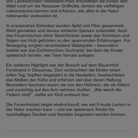
von Landesforsten Rheinland-Pfalz erkundeten die Kinder den
Wald rund um die Nassauer Grillhütte, lernten die vielfältigen
Lebensräume kennen und erfuhren, wie alles in der Natur
miteinander verbunden ist.
In praxisnahen Einheiten wurden Äpfel und Pilze gesammelt,
Mehl gemahlen und daraus einfache Speisen zubereitet. Auch
das Feuermachen ohne Streichhölzer sowie das Schnitzen und
Sägen von Holz gehörten zu den spannenden Erfahrungen. Für
Bewegung sorgten verschiedene Waldspiele – besonders
beliebt war das Eichhörnchen-Suchspiel, bei dem die Kinder
spielerisch lernten, wie Tiere Vorräte anlegen.
Ein weiteres Highlight war der Besuch auf dem Bauernhof
Ferdinand in Dausenau. Dort verbrachten die Kinder einen
tollen Tag, hüpften begeistert in die Heuballen, beobachteten
das Melken der Kühe und erfuhren viel über deren Haltung.
Besonders fasziniert waren sie von den Hühnern, die sie füttern
und vorsichtig auf den Arm nehmen durften. „Wie weich die
Federn sind!“, stellte ein Kind erstaunt fest.
Die Ferienfreizeit zeigte eindrucksvoll, wie viel Freude Lernen in
der Natur machen kann – und wie spielerisch Kinder für
nachhaltiges Denken und Handeln begeistert werden können.