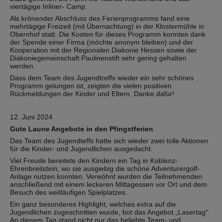
viertägige Inliner- Camp.
Als krönender Abschluss des Ferienprogramms fand eine
mehrtägige Freizeit (mit Übernachtung) in der Klostermühle in
Obernhof statt. Die Kosten für dieses Programm konnten dank
der Spende einer Firma (möchte anonym bleiben) und der
Kooperation mit der Regionalen Diakonie Hessen sowie der
Diakoniegemeinschaft Paulinenstift sehr gering gehalten
werden.
Dass dem Team des Jugendtreffs wieder ein sehr schönes
Programm gelungen ist, zeigten die vielen positiven
Rückmeldungen der Kinder und Eltern. Danke dafür!
12. Juni 2024
Gute Laune Angebote in den Pfingstferien
Das Team des Jugendteffs hatte sich wieder zwei tolle Aktionen
für die Kinder- und Jugendlichen ausgedacht.
Viel Freude bereitete den Kindern ein Tag in Koblenz-
Ehrenbreitstein, wo sie ausgiebig die schöne Adventurergolf-
Anlage nutzen konnten. Verwöhnt wurden die Teilnehmenden
anschließend mit einem leckeren Mittagessen vor Ort und dem
Besuch des weitläufigen Spielplatzes.
Ein ganz besonderes Highlight, welches extra auf die
Jugendlichen zugeschnitten wurde, bot das Angebot „Lasertag“.
An diesem Tag stand nicht nur das beliebte Team- und