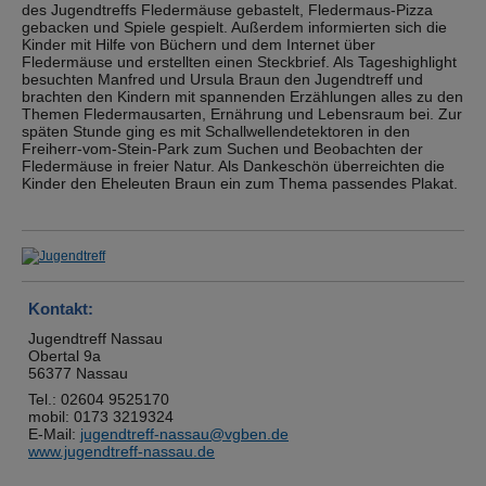
des Jugendtreffs Fledermäuse gebastelt, Fledermaus-Pizza
gebacken und Spiele gespielt. Außerdem informierten sich die
Kinder mit Hilfe von Büchern und dem Internet über
Fledermäuse und erstellten einen Steckbrief. Als Tageshighlight
besuchten Manfred und Ursula Braun den Jugendtreff und
brachten den Kindern mit spannenden Erzählungen alles zu den
Themen Fledermausarten, Ernährung und Lebensraum bei. Zur
späten Stunde ging es mit Schallwellendetektoren in den
Freiherr-vom-Stein-Park zum Suchen und Beobachten der
Fledermäuse in freier Natur. Als Dankeschön überreichten die
Kinder den Eheleuten Braun ein zum Thema passendes Plakat.
Show larger version for:
Kontakt:
Jugendtreff Nassau
Obertal 9a
56377 Nassau
Tel.: 02604 9525170
mobil: 0173 3219324
E-Mail:
jugendtreff-nassau@vgben.de
www.jugendtreff-nassau.de