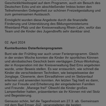
Geschicklichkeitsspiel auf dem Programm, auch ein Besuch des
Deutschen Ecks und ein abschließender Imbiss boten den
Teilnehmenden Gelegenheit zur schönen Freizeitgestaltung und
zum gemeinsamen Austausch.
Ermöglicht wurden diese Angebote durch die finanzielle
Förderung und Unterstützung des Bildungsministeriums
Rheinland-Pfalz und der Kreisverwaltung Rhein-Lahn, wofür das
Team und die Kinder des Jugendtreffs sehr dankbar sind.
02. April 2024
Kunterbuntes Osterferienprogramm
Bunt wie der Frühling war auch unser Ferienprogramm. Gleich
in der ersten Woche konnten die Kinder ihr sportliches Können
und akrobatisches Geschick beim viertägigen Zirkus-Workshop,
der in Kooperation mit der Kreisverwaltung Bad Ems angeboten
wurde, unter Beweis stellen. Es war erstaunlich, wie schnell die
Kinder die verschiedenen Techniken, wie beispielsweise der
Jonglage, Clownerie, dem Einradfahren und im Stelzenlauf
erlernen und anwenden konnten. Am letzten Tag hieß es dann,
sehr zur Freude und Erheiterung der eingeladenen Familien
und Freunde: „Manege frei!“ Obwohl die Kinder großes
Lampenfieber hatten, präsentierten sie ihr Können mit viel Stolz
und Begeisterung.
Genauso schön, lief die Tagesfreizeit am 27.3. ab. Gemeinsam
mit dem Bad Emser JUZ, veranstalteten die beiden