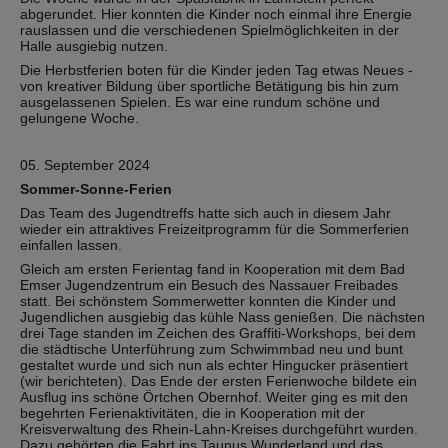
abgerundet. Hier konnten die Kinder noch einmal ihre Energie
rauslassen und die verschiedenen Spielmöglichkeiten in der
Halle ausgiebig nutzen.
Die Herbstferien boten für die Kinder jeden Tag etwas Neues -
von kreativer Bildung über sportliche Betätigung bis hin zum
ausgelassenen Spielen. Es war eine rundum schöne und
gelungene Woche.
05. September 2024
Sommer-Sonne-Ferien
Das Team des Jugendtreffs hatte sich auch in diesem Jahr
wieder ein attraktives Freizeitprogramm für die Sommerferien
einfallen lassen.
Gleich am ersten Ferientag fand in Kooperation mit dem Bad
Emser Jugendzentrum ein Besuch des Nassauer Freibades
statt. Bei schönstem Sommerwetter konnten die Kinder und
Jugendlichen ausgiebig das kühle Nass genießen. Die nächsten
drei Tage standen im Zeichen des Graffiti-Workshops, bei dem
die städtische Unterführung zum Schwimmbad neu und bunt
gestaltet wurde und sich nun als echter Hingucker präsentiert
(wir berichteten). Das Ende der ersten Ferienwoche bildete ein
Ausflug ins schöne Örtchen Obernhof. Weiter ging es mit den
begehrten Ferienaktivitäten, die in Kooperation mit der
Kreisverwaltung des Rhein-Lahn-Kreises durchgeführt wurden.
Dazu gehörten die Fahrt ins Taunus Wunderland und das