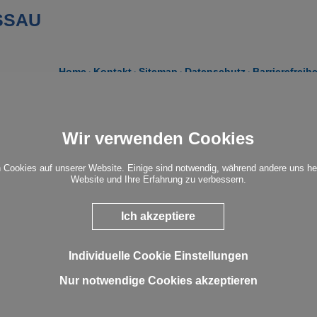
SSAU
Home
Kontakt
Sitemap
Datenschutz
Barrierefreih
itbild
Show larger ve
Wir verwenden Cookies
Einrichtung der Kinder- und Jugendhilfe der
 im Günter-Leifheit-Kulturhaus, unter der
endpflege.
 Cookies auf unserer Website. Einige sind notwendig, während andere uns he
iel, jungen Menschen im Alter von 8 – 18
Website und Ihre Erfahrung zu verbessern.
 Freizeit-, Bildungs- und
wie zur Selbstverwirklichung und
schaffen. Schwerpunktmäßig bieten wir
Ich akzeptiere
tivitäten, ortsnahe Kinder- und
bote sowie eine Beratung für junge
Familien an.
Individuelle Cookie Einstellungen
n wir dabei an den Lebenswelten der Kinder
ie an ihren Bedürfnissen und Interessen
Nur notwendige Cookies akzeptieren
eff orientieren uns an demokratischen
eichheit, Freiheit, Partizipation sowie an
Kontakt:
n wie Offenheit und Anerkennung von