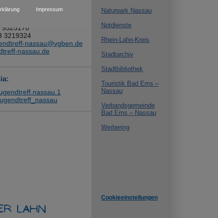
f Nassau
rklärung
Impressum
Naturpark Nassau
sau
Notdienste
4 9525170
73 3219324
Rhein-Lahn-Kreis
endtreff-nassau@vgben.de
treff-nassau.de
Stadtarchiv
Stadtbibliothek
ia:
Touristik Bad Ems –
Nassau
jugendtreff.nassau.1
jugendtreff_nassau
Verbandsgemeinde
Bad Ems – Nassau
Werbering
Cookieeinstellungen