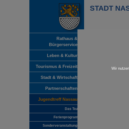
STADT NA
Rathaus &
Pädagogisches Le
Bürgerservice
Leben & Kultur
Wir sind eine offene 
Stadt Nassau mit Sitz
Leitung der Stadtjug
Tourismus & Freizeit
Wir nutzen
Wir setzen uns zum Z
Jahren einen Raum für
Stadt & Wirtschaft
Beratungsangebote so
Selbstentfaltung zu 
Partnerschaften
erlebnisorientierte Ak
Jugenderholungsange
Jugendtreff Nassau
Menschen und deren 
Unser Handeln richte
Das Team
und Jugendlichen sow
aus. Wir als Jugendtr
Ferienprogramm
Grundprinzipien wie Gl
pädagogischen Werte
Sonderveranstaltungen