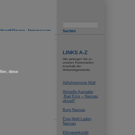
Suche
eitserklärung
Impressum
rsion for:
LINKS A-Z
Hier gelangen Sie zu
unseren Partnerseiten
innerhalb der
Verbandsgemeinde.
lfen, diese
Abfuhrtermine Müll
Aktuelle Ausgabe
„Bad Ems – Nassau
aktuell“
Burg Nassau
Eine-Welt-Laden
Nassau
Klimawerkstatt