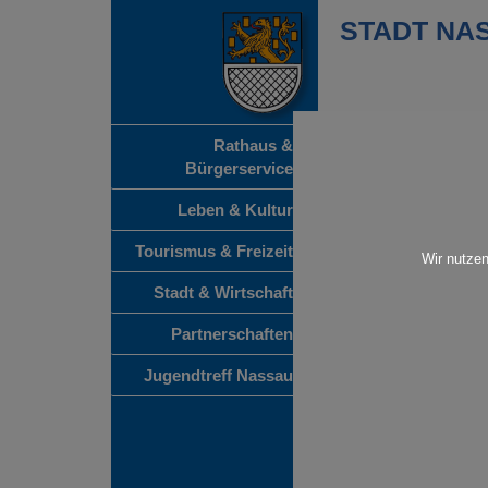
STADT NA
Rathaus &
„Berlin und sein 
Bürgerservice
20.09.2026 18:00 Uhr
Leben & Kultur
Ort: Kulturkeller
Veranstalter: Festival g
Tourismus & Freizeit
Wir nutzen
ein Abend voller Son
charmant oder einfac
Stadt & Wirtschaft
Amüsemang. Kulturkel
18:00 Uhr, Eintritt fr
Partnerschaften
strom.de
« Alle Veranstaltungen 
Jugendtreff Nassau