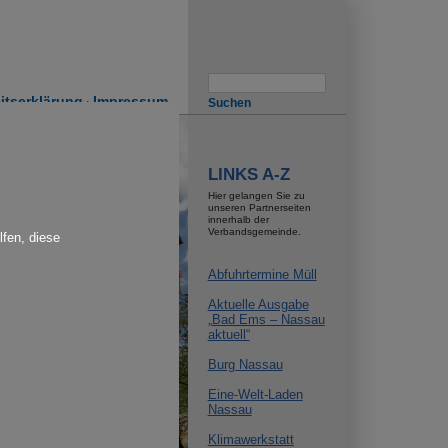
Suche
eitserklärung
Impressum
rsion for:
LINKS A-Z
Hier gelangen Sie zu
unseren Partnerseiten
innerhalb der
Verbandsgemeinde.
lfen, diese
Abfuhrtermine Müll
rsion for:
Aktuelle Ausgabe
„Bad Ems – Nassau
aktuell“
Burg Nassau
Eine-Welt-Laden
Nassau
Klimawerkstatt