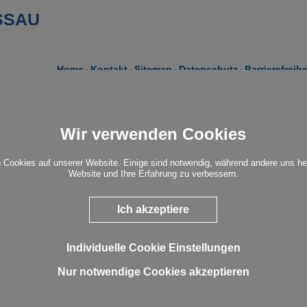
SSAU
Home
Kontakt
Sitemap
Datenschutz
Barrierefreih
Show larger ve
Milljöh“
Wir verwenden Cookies
egen den Strom
 Cookies auf unserer Website. Einige sind notwendig, während andere uns he
gs mit Herz & Schnauze. Ob galant oder
Website und Ihre Erfahrung zu verbessern.
h blümerant – anjesacht war Ringelpiez und
ler Leifheit Kulturhaus, Nassau, Obertal 9a,
ei. Weitere Infos: www.festival-gegen-den-
Show larger ve
Ich akzeptiere
anzeigen
Individuelle Cookie Einstellungen
Nur notwendige Cookies akzeptieren