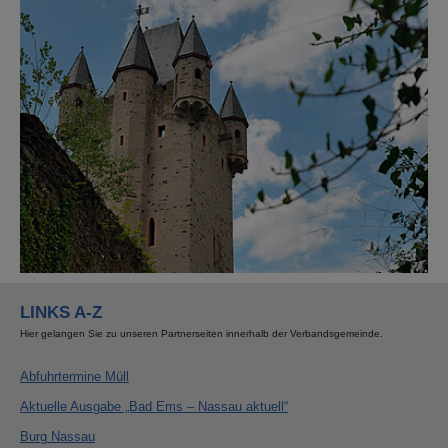
Show larger version for:
LINKS A-Z
Hier gelangen Sie zu unseren Partnerseiten innerhalb der Verbandsgemeinde.
Abfuhrtermine Müll
Aktuelle Ausgabe „Bad Ems – Nassau aktuell“
Burg Nassau